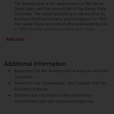
The Semperoper is the opera house of the Saxon 
State Opera and the concert hall of the Saxon State 
Orchestra. The stunning building is named after its 
architect Gottfried Semper, who designed it in 1841. 
The opera house was rebuilt after a devastating fire 
in 1869 and has since been witness to many 
premiers including famous works by Richard Wagner 
Read more
and Richard Strauss.
Dresden Frauenkirche
The stunning Dresden Frauenkirche was built in the 
Additional Information
18th century and is an exceptional example of 
Protestant sacred architecture. It was destroyed 
Besuchen Sie die wunderschöne barocke Altstadt
during Wolrd War II and reconstruction did not start 
Dresdens
until after the reunification of Germany.
Sehen Sie die Semperoper, den Zwinger und das
Residenzschloss
Erfahren Sie von Ihrem Guide spannende
Geschichten über die Sehenswürdigkeiten