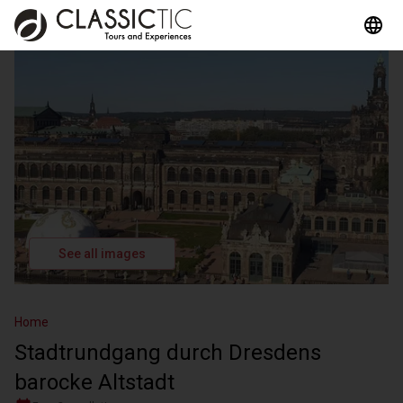
See all images
Home
Stadtrundgang durch Dresdens
barocke Altstadt